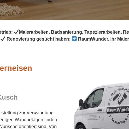
trieb:
Malerarbeiten, Badsanierung, Tapezierarbeiten, 
r
Renovierung gesucht haben:
RaumWunder, Ihr Malerfa
derneisen
Kusch
festellung zur Verwandlung
wertigen Wandbelägen finden
Wünsche orientiert sind. Von