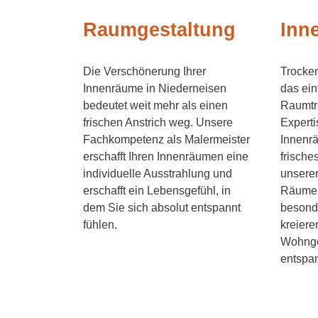
Raumgestaltung
Inn
Die Verschönerung Ihrer
Trocken
Innenräume in Niederneisen
das ein
bedeutet weit mehr als einen
Raumtre
frischen Anstrich weg. Unsere
Experti
Fachkompetenz als Malermeister
Innenrä
erschafft Ihren Innenräumen eine
frische
individuelle Ausstrahlung und
unserer
erschafft ein Lebensgefühl, in
Räumen
dem Sie sich absolut entspannt
besond
fühlen.
kreiere
Wohngef
entspan