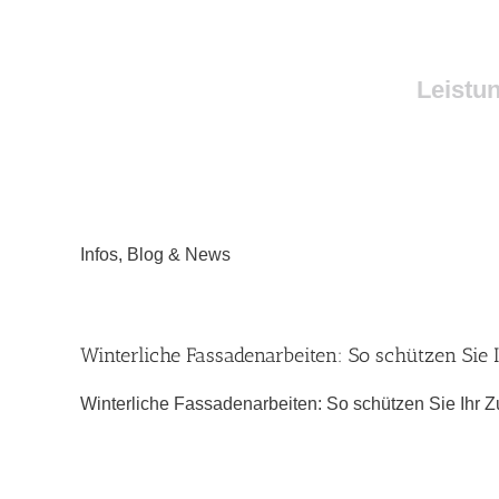
Skip
to
content
Ihr Malerbetrieb
Leistu
Infos, Blog & News
Winterliche Fassadenarbeiten: So schützen Sie
Winterliche Fassadenarbeiten: So schützen Sie Ihr Z