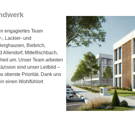
andwerk
ein engagiertes Team
-, Lackier- und
Berghausen, Biebrich,
llendorf, Mittelfischbach,
enheit um. Unser Team arbeiten
zision sind unser Leitbild –
ns oberste Priorität. Dank uns
in einen Wohlfühlort