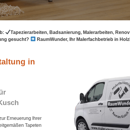
eb:
Tapezierarbeiten, Badsanierung, Malerarbeiten, Reno
ung gesucht?
RaumWunder, Ihr Malerfachbetrieb in Holz
taltung in
ür
Kusch
zur Erneuerung Ihrer
 zeitgemäßen Tapeten