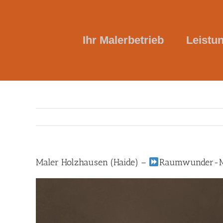
Skip
to
content
Ihr Malerbetrieb
Leistu
Maler Holzhausen (Haide) –
Raumwunder-Ma