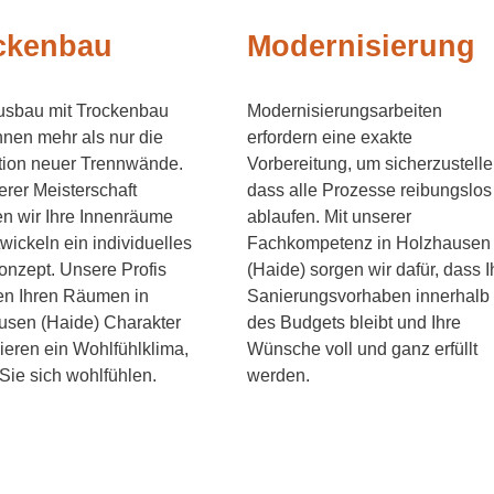
ckenbau
Modernisierung
usbau mit Trockenbau
Modernisierungsarbeiten
Ihnen mehr als nur die
erfordern eine exakte
ation neuer Trennwände.
Vorbereitung, um sicherzustelle
erer Meisterschaft
dass alle Prozesse reibungslos
en wir Ihre Innenräume
ablaufen. Mit unserer
wickeln ein individuelles
Fachkompetenz in Holzhausen
nzept. Unsere Profis
(Haide) sorgen wir dafür, dass I
en Ihren Räumen in
Sanierungsvorhaben innerhalb
usen (Haide) Charakter
des Budgets bleibt und Ihre
ieren ein Wohlfühlklima,
Wünsche voll und ganz erfüllt
Sie sich wohlfühlen.
werden.