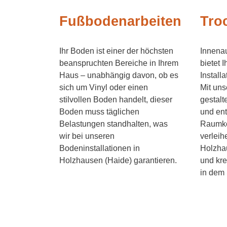
Fußbodenarbeiten
Tro
Ihr Boden ist einer der höchsten
Innena
beanspruchten Bereiche in Ihrem
bietet 
Haus – unabhängig davon, ob es
Install
sich um Vinyl oder einen
Mit uns
stilvollen Boden handelt, dieser
gestalt
Boden muss täglichen
und ent
Belastungen standhalten, was
Raumko
wir bei unseren
verleih
Bodeninstallationen in
Holzha
Holzhausen (Haide) garantieren.
und kre
in dem 