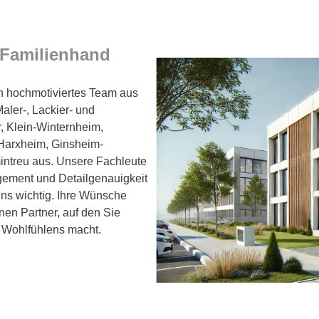
 Familienhand
ein hochmotiviertes Team aus
aler-, Lackier- und
r, Klein-Winternheim,
Harxheim, Ginsheim-
ntreu aus. Unsere Fachleute
gement und Detailgenauigkeit
uns wichtig. Ihre Wünsche
einen Partner, auf den Sie
s Wohlfühlens macht.